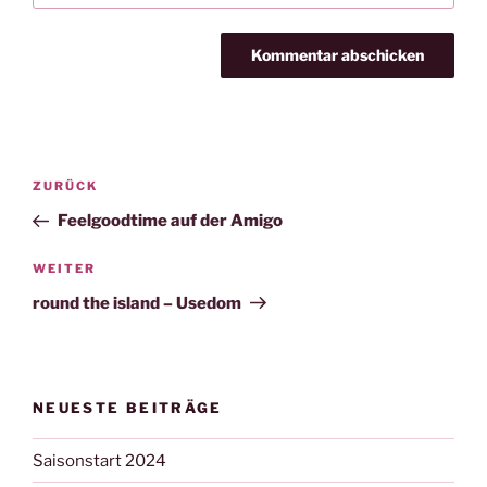
Beitragsnavigation
Vorheriger
ZURÜCK
Beitrag
Feelgoodtime auf der Amigo
Nächster
WEITER
Beitrag
round the island – Usedom
NEUESTE BEITRÄGE
Saisonstart 2024