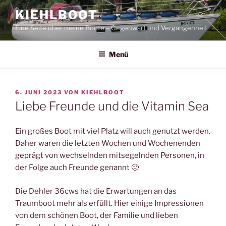
Zum
KIEHLBOOT
Inhalt
Eine Seite über meine Boote – Gegenwart und Vergangenheit
springen
Menü
VERÖFFENTLICHT
6. JUNI 2023
VON
KIEHLBOOT
AM
Liebe Freunde und die Vitamin Sea
Ein großes Boot mit viel Platz will auch genutzt werden.
Daher waren die letzten Wochen und Wochenenden
geprägt von wechselnden mitsegelnden Personen, in
der Folge auch Freunde genannt 🙂
Die Dehler 36cws hat die Erwartungen an das
Traumboot mehr als erfüllt. Hier einige Impressionen
von dem schönen Boot, der Familie und lieben