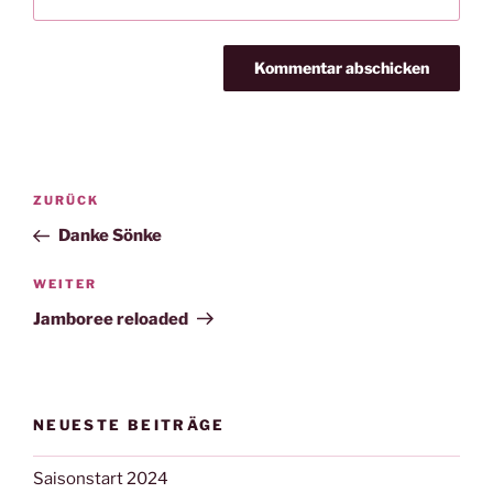
Beitragsnavigation
Vorheriger
ZURÜCK
Beitrag
Danke Sönke
Nächster
WEITER
Beitrag
Jamboree reloaded
NEUESTE BEITRÄGE
Saisonstart 2024