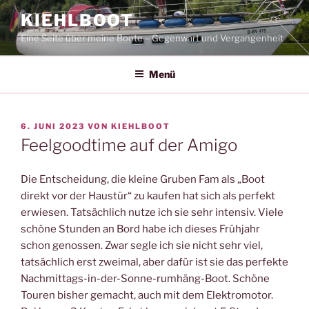
Zum
KIEHLBOOT
Inhalt
Eine Seite über meine Boote – Gegenwart und Vergangenheit
springen
Menü
VERÖFFENTLICHT
6. JUNI 2023
VON
KIEHLBOOT
AM
Feelgoodtime auf der Amigo
Die Entscheidung, die kleine Gruben Fam als „Boot
direkt vor der Haustür“ zu kaufen hat sich als perfekt
erwiesen. Tatsächlich nutze ich sie sehr intensiv. Viele
schöne Stunden an Bord habe ich dieses Frühjahr
schon genossen. Zwar segle ich sie nicht sehr viel,
tatsächlich erst zweimal, aber dafür ist sie das perfekte
Nachmittags-in-der-Sonne-rumhäng-Boot. Schöne
Touren bisher gemacht, auch mit dem Elektromotor.