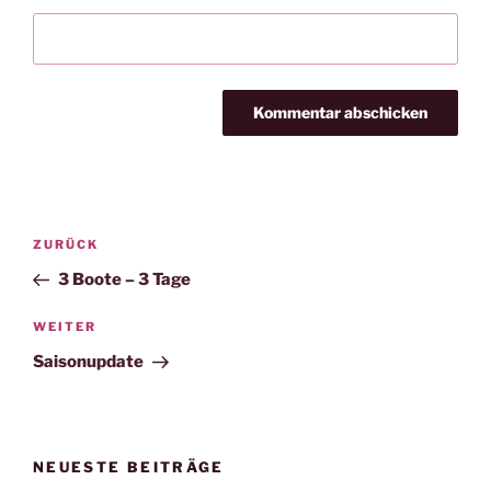
Beitragsnavigation
Vorheriger
ZURÜCK
Beitrag
3 Boote – 3 Tage
Nächster
WEITER
Beitrag
Saisonupdate
NEUESTE BEITRÄGE