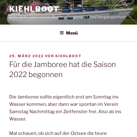
Zum
KIEHLBOOT
Inhalt
Eine Seite über meine Boote – Gegenwart und Vergangenheit
springen
Menü
VERÖFFENTLICHT
29. MÄRZ 2022
VON
KIEHLBOOT
AM
Für die Jamboree hat die Saison
2022 begonnen
Die Jamboree sollte eigentlich erst am Sonntag ins
Wasser kommen, aber dann war spontan im Verein
Samstag Nachmittag ein Zeitfenster frei. Also ab ins
Wasser.
Mal schauen, ob sich auf der Ostsee die teure