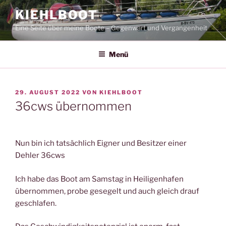
Zum
KIEHLBOOT
Inhalt
Eine Seite über meine Boote – Gegenwart und Vergangenheit
springen
Menü
VERÖFFENTLICHT
29. AUGUST 2022
VON
KIEHLBOOT
AM
36cws übernommen
Nun bin ich tatsächlich Eigner und Besitzer einer
Dehler 36cws
Ich habe das Boot am Samstag in Heiligenhafen
übernommen, probe gesegelt und auch gleich drauf
geschlafen.