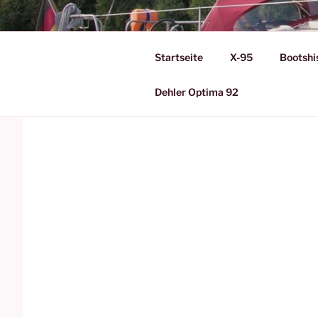
Zum
Inhalt
KIEHLBOO
springen
Startseite
X-95
Bootshi
Eine Seite über meine Boote 
Dehler Optima 92