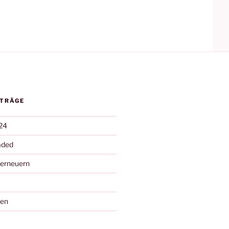
ITRÄGE
24
aded
 erneuern
nen