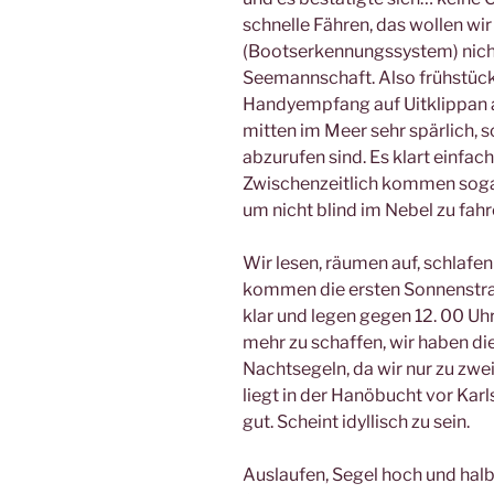
schnelle Fähren, das wollen wir
(Bootserkennungssystem) nicht
Seemannschaft. Also frühstück
Handyempfang auf Uitklippan 
mitten im Meer sehr spärlich, 
abzurufen sind. Es klart einfach
Zwischenzeitlich kommen sogar
um nicht blind im Nebel zu fahr
Wir lesen, räumen auf, schlafe
kommen die ersten Sonnenstra
klar und legen gegen 12. 00 Uhr 
mehr zu schaffen, wir haben di
Nachtsegeln, da wir nur zu zwei
liegt in der Hanöbucht vor Karls
gut. Scheint idyllisch zu sein.
Auslaufen, Segel hoch und halb