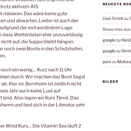
NEUESTE KO
 trotz aktivem AIS
 riskieren. Das wäre keine gute
Uwe Smidt
zu
en und abwarten. Leider ist auch der
aufgrund der extraordinären Lage
Gruss max aus 
so dass Wetterdaten eher unzuverlässig
google
zu
Hanö
 nicht auf, die Suppe bleibt hängen.
 noch zwei Boote in den Schutzhafen,
google
zu
Simr
en.
porn
zu
Motorau
n noch ein wenig… Kurz nach 11 Uhr
hlen durch. Wir machen das Boot Segel
BILDER
ab. Klar ist, Bornholm ist zeitlich nicht
eses Jahr auch keine Lust auf
t sind. Also legen wir Kurs Tärnö. Das
hamn und liest sich in der Literatur sehr
er Wind Kurs… Die Vitamin Sea läuft 2