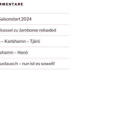
MMENTARE
Saisonstart 2024
kassel
zu
Jamboree reloaded
 – Karlshamn – Tjärö
ishamn – Hanö
stausch – nun ist es soweit!