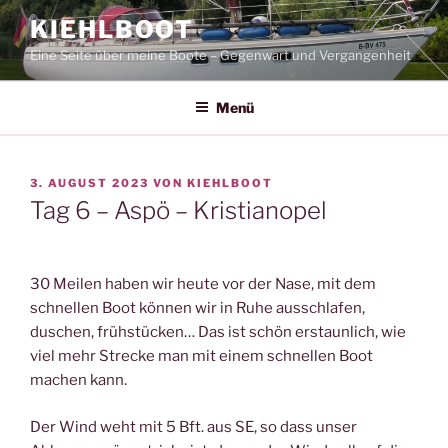
Zum
KIEHLBOOT
Inhalt
Eine Seite über meine Boote – Gegenwart und Vergangenheit
springen
Menü
VERÖFFENTLICHT
3. AUGUST 2023
VON
KIEHLBOOT
AM
Tag 6 – Aspö – Kristianopel
30 Meilen haben wir heute vor der Nase, mit dem
schnellen Boot können wir in Ruhe ausschlafen,
duschen, frühstücken… Das ist schön erstaunlich, wie
viel mehr Strecke man mit einem schnellen Boot
machen kann.
Der Wind weht mit 5 Bft. aus SE, so dass unser