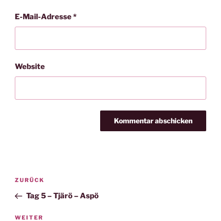
E-Mail-Adresse
*
Website
Beitragsnavigation
Vorheriger
ZURÜCK
Beitrag
Tag 5 – Tjärö – Aspö
Nächster
WEITER