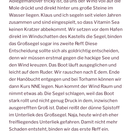
Ablegemanöver tricky ist, da uns der Wind voll auf die
Mole drückt und direkt hinter uns große Steine im
Wasser liegen. Klaus und ich segeln seit vielen Jahren
zusammen und sind eingespielt, so dass Vitamin Sea
keinen Kratzer abbekommt. Wir setzen vor dem Hafen
direkt im Windschatten des Kastells die Segel, binden
das Großsegel sogar ins zweite Reff. Diese
Entscheidung sollte sich als goldrichtig entscheiden,
denn wir müssen erstmal gegen die hackige See und
den Wind kreuzen. Das Boot läuft ausgeglichen und
leicht auf dem Ruder. Wir rauschen nach E dem. Ende
der Hanöbucht entgegen und bei Torhamn können wir
dann Kurs NNE legen. Nun kommt der Wind Raum und
nimmt etwas ab. Die Segel schlagen, weil das Boot
stark rollt und nicht genug Druck in dem, inzwischen
ausgerefften Groß ist. Dabei reißt der dünne Spistoff
im Unterliek des Großsegel. Naja, heute wird eh eher
freifliegendes Unterliek gefahren. Damit nicht mehr
Schaden entsteht, binden wir das erste Reff ein.