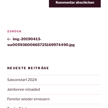
Beitragsnavigation
Vorheriger
ZURÜCK
Beitrag
img-20190413-
wa00593600665725169974490.jpg
NEUESTE BEITRÄGE
Saisonstart 2024
Jamboree reloaded
Fenster wieder erneuern