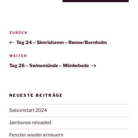
Beitragsnavigation
Vorheriger
ZURÜCK
Beitrag
Tag 24 – Simrishamn – Rønne/Bornholm
Nächster
WEITER
Beitrag
Tag 26 – Swinemünde – Mönkebude
NEUESTE BEITRÄGE
Saisonstart 2024
Jamboree reloaded
Fenster wieder erneuern