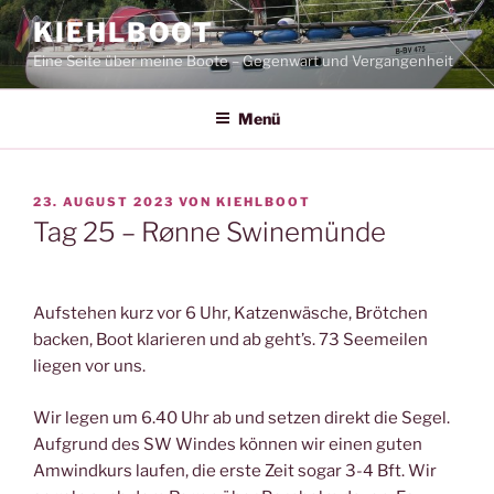
Zum
KIEHLBOOT
Inhalt
Eine Seite über meine Boote – Gegenwart und Vergangenheit
springen
Menü
VERÖFFENTLICHT
23. AUGUST 2023
VON
KIEHLBOOT
AM
Tag 25 – Rønne Swinemünde
Aufstehen kurz vor 6 Uhr, Katzenwäsche, Brötchen
backen, Boot klarieren und ab geht’s. 73 Seemeilen
liegen vor uns.
Wir legen um 6.40 Uhr ab und setzen direkt die Segel.
Aufgrund des SW Windes können wir einen guten
Amwindkurs laufen, die erste Zeit sogar 3-4 Bft. Wir