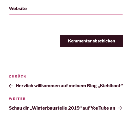
Website
Beitragsnavigation
Vorheriger
ZURÜCK
Beitrag
Herzlich willkommen auf meinem Blog „Kiehlboot“
Nächster
WEITER
Beitrag
Schau dir „Winterbaustelle 2019“ auf YouTube an