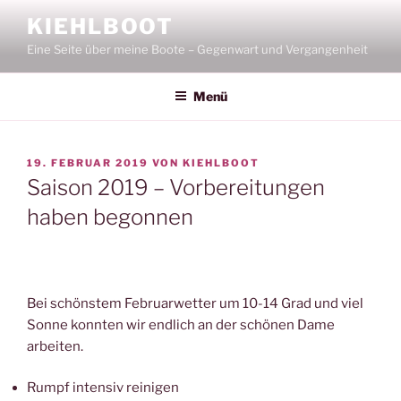
Zum
KIEHLBOOT
Inhalt
Eine Seite über meine Boote – Gegenwart und Vergangenheit
springen
Menü
VERÖFFENTLICHT
19. FEBRUAR 2019
VON
KIEHLBOOT
AM
Saison 2019 – Vorbereitungen
haben begonnen
Bei schönstem Februarwetter um 10-14 Grad und viel
Sonne konnten wir endlich an der schönen Dame
arbeiten.
Rumpf intensiv reinigen