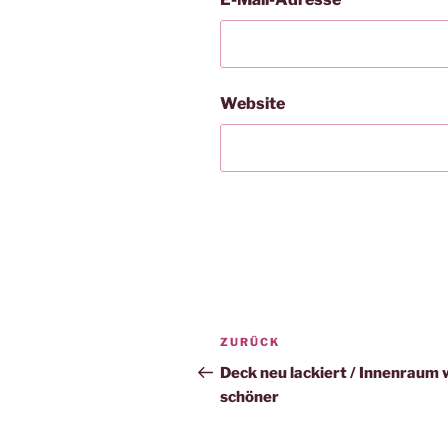
Website
Beitragsnavigation
Vorheriger
ZURÜCK
Beitrag
Deck neu lackiert / Innenraum 
schöner