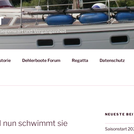
T
– Gegenwart und Vergangenheit
storie
Dehlerboote Forum
Regatta
Datenschutz
NEUESTE BE
T
d nun schwimmt sie
Saisonstart 20