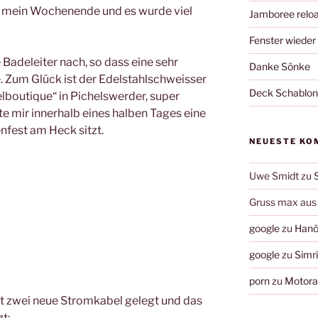
n mein Wochenende und es wurde viel
Jamboree relo
Fenster wieder
 Badeleiter nach, so dass eine sehr
Danke Sönke
. Zum Glück ist der Edelstahlschweisser
Deck Schablo
lboutique“ in Pichelswerder, super
ute mir innerhalb eines halben Tages eine
nfest am Heck sitzt.
NEUESTE KO
Uwe Smidt
zu
Gruss max aus 
google
zu
Hanö
google
zu
Simr
porn
zu
Motorau
 zwei neue Stromkabel gelegt und das
t: