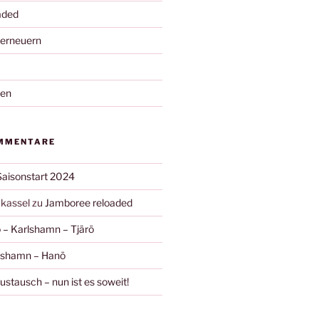
aded
 erneuern
nen
MMENTARE
Saisonstart 2024
kassel
zu
Jamboree reloaded
 – Karlshamn – Tjärö
ishamn – Hanö
stausch – nun ist es soweit!