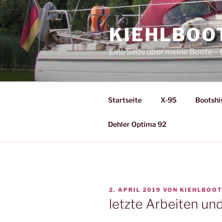
Zum
Inhalt
KIEHLBOO
springen
Eine Seite über meine Boote 
Startseite
X-95
Bootshi
Dehler Optima 92
VERÖFFENTLICHT
2. APRIL 2019
VON
KIEHLBOO
AM
letzte Arbeiten un