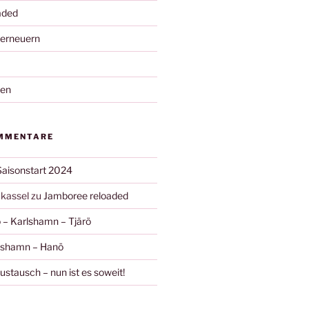
aded
 erneuern
nen
MMENTARE
Saisonstart 2024
kassel
zu
Jamboree reloaded
 – Karlshamn – Tjärö
ishamn – Hanö
stausch – nun ist es soweit!