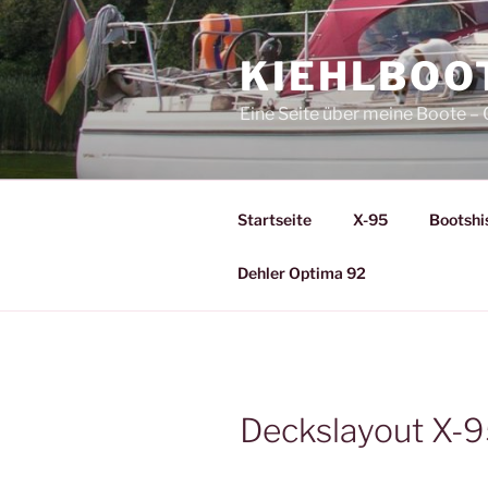
Zum
Inhalt
KIEHLBOO
springen
Eine Seite über meine Boote 
Startseite
X-95
Bootshi
Dehler Optima 92
Deckslayout X-