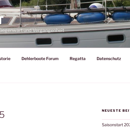
T
– Gegenwart und Vergangenheit
storie
Dehlerboote Forum
Regatta
Datenschutz
NEUESTE BE
95
Saisonstart 20