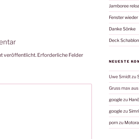
Jamboree relo
Fenster wieder
Danke Sönke
Deck Schablo
entar
 veröffentlicht.
Erforderliche Felder
NEUESTE KO
Uwe Smidt
zu
Gruss max aus 
google
zu
Hanö
google
zu
Simr
porn
zu
Motorau