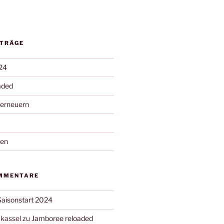
ITRÄGE
24
aded
 erneuern
nen
MMENTARE
Saisonstart 2024
kassel
zu
Jamboree reloaded