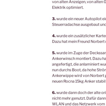
von alten Anzeigen, von alten 
Elektrik optimiert.
3.
wurde ein neuer Autopilot e
Steuerradachse ausgebaut und 
4.
wurde ein zusätzlicher Karte
Dazu hat mein Freund Norbert 
5.
wurde im Zuge der Deckssani
Ankerwinsch montiert. Dazu ha
angefertigt, die anlaminiert w
nun durchs Boot, da hohe Strö
Ankerwippe wird von Norbert 
neuen Rocna 15kg Anker stabil 
6.
wurde dann doch der alte or
nicht mehr genutzt. Dafür dann 
WLAN und das Netzwerk vom A