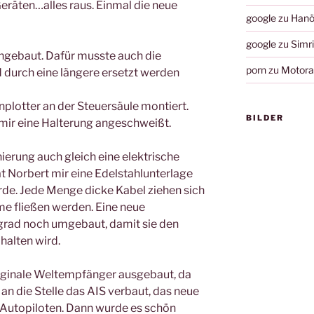
Geräten…alles raus. Einmal die neue
google
zu
Hanö
google
zu
Simr
ingebaut. Dafür musste auch die
porn
zu
Motorau
durch eine längere ersetzt werden
nplotter an der Steuersäule montiert.
BILDER
mir eine Halterung angeschweißt.
erung auch gleich eine elektrische
t Norbert mir eine Edelstahlunterlage
urde. Jede Menge dicke Kabel ziehen sich
me fließen werden. Eine neue
grad noch umgebaut, damit sie den
halten wird.
iginale Weltempfänger ausgebaut, da
an die Stelle das AIS verbaut, das neue
utopiloten. Dann wurde es schön