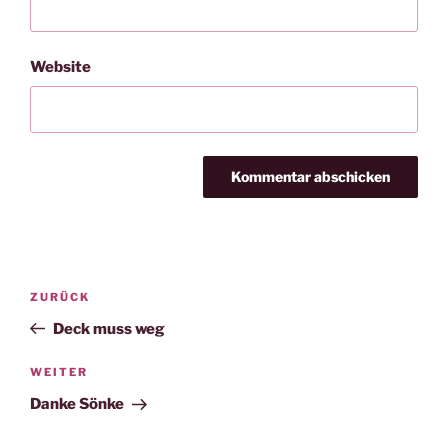
Website
Beitragsnavigation
Vorheriger
ZURÜCK
Beitrag
Deck muss weg
Nächster
WEITER
Beitrag
Danke Sönke