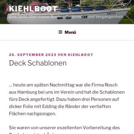
Zum
KIEHLBOOT
Inhalt
Eine Seite über meine Boote – Gegenwart und Vergangenheit
springen
Menü
VERÖFFENTLICHT
26. SEPTEMBER 2023
VON
KIEHLBOOT
AM
Deck Schablonen
… heute am späten Nachmittag war die Firma Rosch
aus Hamburg bei uns im Verein und hat die Schablonen
fürs Deck angefertigt. Dazu haben drei Personen auf
dicker Folie mit Edding die Ränder der vertieften
Flächen nachgezogen.
Sie waren von unserer exzellenten Vorbereitung des