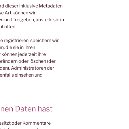
d dieser inklusive Metadaten
se Art können wir
nd freigeben, anstelle sie in
uhalten.
e registrieren, speichern wir
, die sie in ihren
 können jederzeit ihre
erändern oder löschen (der
den). Administratoren der
nfalls einsehen und
inen Daten hast
besitzt oder Kommentare