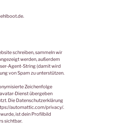
iehlboot.de.
site schreiben, sammeln wir
 angezeigt werden, außerdem
ser-Agent-String (damit wird
nnung von Spam zu unterstützen.
onymisierte Zeichenfolge
ravatar-Dienst übergeben
utzt. Die Datenschutzerklärung
ttps://automattic.com/privacy/.
de, ist dein Profilbild
s sichtbar.