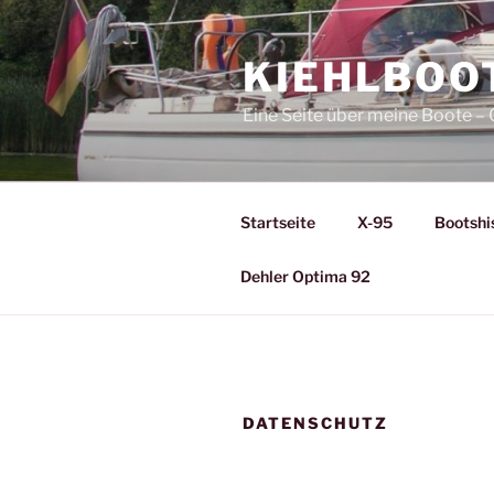
Zum
Inhalt
KIEHLBOO
springen
Eine Seite über meine Boote 
Startseite
X-95
Bootshi
Dehler Optima 92
DATENSCHUTZ