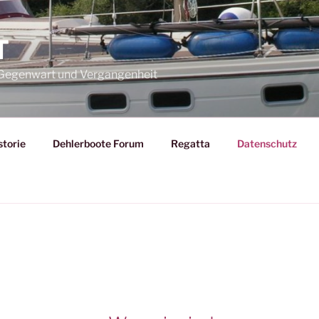
T
– Gegenwart und Vergangenheit
storie
Dehlerboote Forum
Regatta
Datenschutz