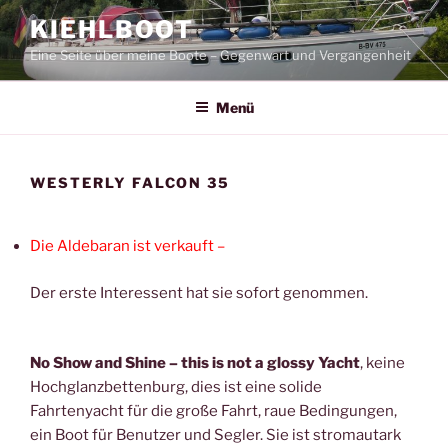
Zum
KIEHLBOOT
Inhalt
Eine Seite über meine Boote – Gegenwart und Vergangenheit
springen
Menü
WESTERLY FALCON 35
Die Aldebaran ist verkauft –
Der erste Interessent hat sie sofort genommen.
No Show and Shine – this is not a glossy Yacht
, keine
Hochglanzbettenburg, dies ist eine solide
Fahrtenyacht für die große Fahrt, raue Bedingungen,
ein Boot für Benutzer und Segler. Sie ist stromautark