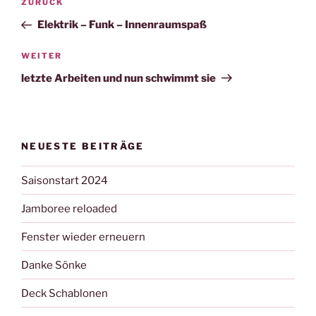
Vorheriger
ZURÜCK
Beitrag
Elektrik – Funk – Innenraumspaß
Nächster
WEITER
Beitrag
letzte Arbeiten und nun schwimmt sie
NEUESTE BEITRÄGE
Saisonstart 2024
Jamboree reloaded
Fenster wieder erneuern
Danke Sönke
Deck Schablonen