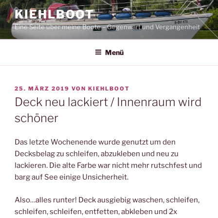
Zum
KIEHLBOOT
Inhalt
Eine Seite über meine Boote – Gegenwart und Vergangenheit
springen
Menü
VERÖFFENTLICHT
25. MÄRZ 2019
VON
KIEHLBOOT
AM
Deck neu lackiert / Innenraum wird
schöner
Das letzte Wochenende wurde genutzt um den
Decksbelag zu schleifen, abzukleben und neu zu
lackieren. Die alte Farbe war nicht mehr rutschfest und
barg auf See einige Unsicherheit.
Also…alles runter! Deck ausgiebig waschen, schleifen,
schleifen, schleifen, entfetten, abkleben und 2x