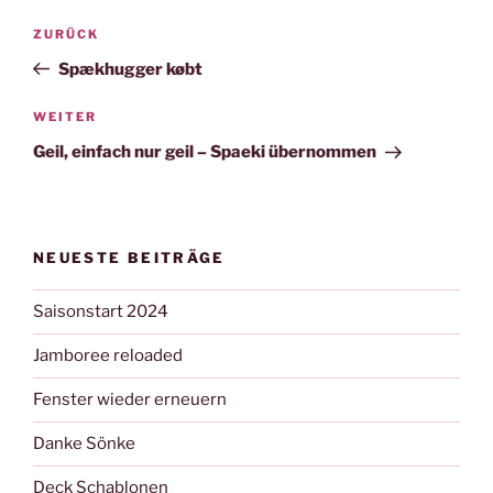
Beitragsnavigation
Vorheriger
ZURÜCK
Beitrag
Spækhugger købt
Nächster
WEITER
Beitrag
Geil, einfach nur geil – Spaeki übernommen
NEUESTE BEITRÄGE
Saisonstart 2024
Jamboree reloaded
Fenster wieder erneuern
Danke Sönke
Deck Schablonen