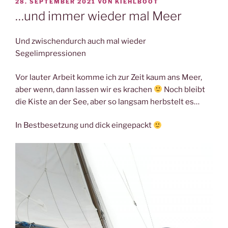
VERÖFFENTLICHT
28. SEPTEMBER 2021
VON
KIEHLBOOT
AM
…und immer wieder mal Meer
Und zwischendurch auch mal wieder
Segelimpressionen
Vor lauter Arbeit komme ich zur Zeit kaum ans Meer,
aber wenn, dann lassen wir es krachen
Noch bleibt
die Kiste an der See, aber so langsam herbstelt es…
In Bestbesetzung und dick eingepackt