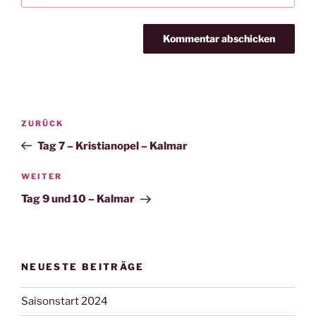
Beitragsnavigation
Vorheriger
ZURÜCK
Beitrag
Tag 7 – Kristianopel – Kalmar
Nächster
WEITER
Beitrag
Tag 9 und 10 – Kalmar
NEUESTE BEITRÄGE
Saisonstart 2024