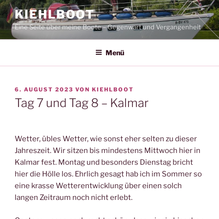
Zum
KIEHLBOOT
Inhalt
Eine Seite über meine Boote – Gegenwart und Vergangenheit
springen
Menü
VERÖFFENTLICHT
6. AUGUST 2023
VON
KIEHLBOOT
AM
Tag 7 und Tag 8 – Kalmar
Wetter, übles Wetter, wie sonst eher selten zu dieser
Jahreszeit. Wir sitzen bis mindestens Mittwoch hier in
Kalmar fest. Montag und besonders Dienstag bricht
hier die Hölle los. Ehrlich gesagt hab ich im Sommer so
eine krasse Wetterentwicklung über einen solch
langen Zeitraum noch nicht erlebt.