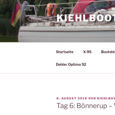
Zum
Inhalt
KIEHLBOO
springen
Eine Seite über meine Boote 
Startseite
X-95
Bootshi
Dehler Optima 92
VERÖFFENTLICHT
8. AUGUST 2019
VON
KIEHLBO
AM
Tag 6: Bönnerup –