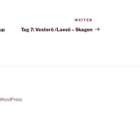
WEITER
Nächster
Beitrag
up
Tag 7: Vesterö /Laesö – Skagen
n WordPress