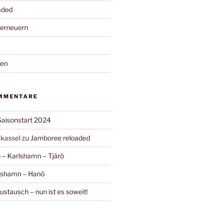
aded
 erneuern
nen
MMENTARE
Saisonstart 2024
kassel
zu
Jamboree reloaded
 – Karlshamn – Tjärö
ishamn – Hanö
stausch – nun ist es soweit!