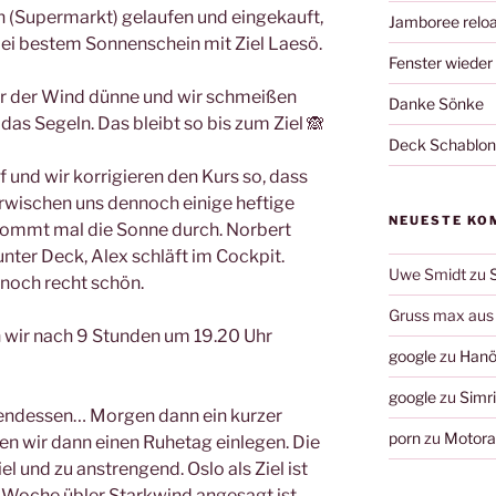
n (Supermarkt) gelaufen und eingekauft,
Jamboree relo
bei bestem Sonnenschein mit Ziel Laesö.
Fenster wieder
r der Wind dünne und wir schmeißen
Danke Sönke
das Segeln. Das bleibt so bis zum Ziel 🙈
Deck Schablo
 und wir korrigieren den Kurs so, dass
 erwischen uns dennoch einige heftige
NEUESTE KO
ommt mal die Sonne durch. Norbert
nter Deck, Alex schläft im Cockpit.
Uwe Smidt
zu
nnoch recht schön.
Gruss max aus 
 wir nach 9 Stunden um 19.20 Uhr
google
zu
Hanö
google
zu
Simr
endessen… Morgen dann ein kurzer
porn
zu
Motorau
en wir dann einen Ruhetag einlegen. Die
el und zu anstrengend. Oslo als Ziel ist
e Woche übler Starkwind angesagt ist