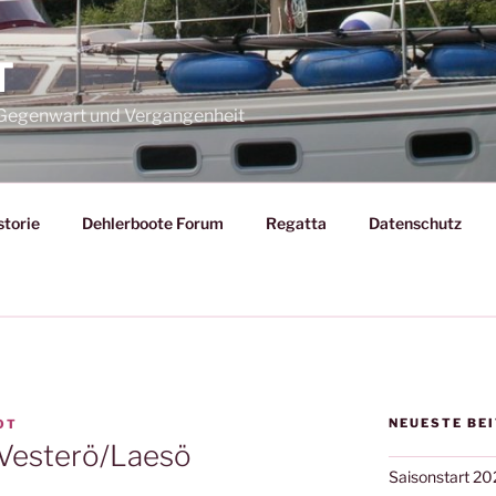
T
– Gegenwart und Vergangenheit
storie
Dehlerboote Forum
Regatta
Datenschutz
NEUESTE BE
OT
 Vesterö/Laesö
Saisonstart 20