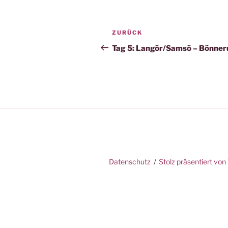
Beitragsnavigation
Vorheriger
ZURÜCK
Beitrag
Tag 5: Langör/Samsö – Bönner
Datenschutz
Stolz präsentiert vo