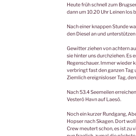
Heute früh schnell zum Brugse
dann um 10.20 Uhr Leinen los 
Nach einer knappen Stunde wa
den Diesel an und unterstützen 
Gewitter ziehen von achtern auf
sie hinter uns durchziehen. Es
Regenschauer. Immer wieder k
verbringt fast den ganzen Tag u
Ziemlich ereignisloser Tag, de
Nach 53.4 Seemeilen erreichen
Vesterö Havn auf Laesö.
Noch ein kurzer Rundgang, Ab
Hopser nach Skagen. Dort woll
Crew meutert schon, es ist zu vi
nun fraglich, zumal die nächst