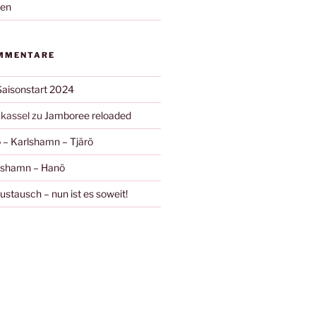
nen
MMENTARE
Saisonstart 2024
kassel
zu
Jamboree reloaded
 – Karlshamn – Tjärö
ishamn – Hanö
stausch – nun ist es soweit!