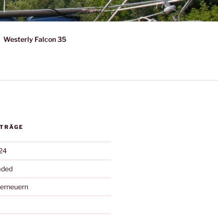
Westerly Falcon 35
ITRÄGE
24
aded
 erneuern