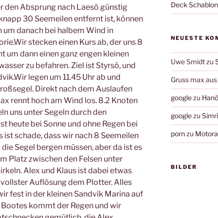
Deck Schablo
er den Absprung nach Laesö günstig
 knapp 30 Seemeilen entfernt ist, können
n um danach bei halbem Wind in
NEUESTE KO
rie.Wir stecken einen Kurs ab, der uns 8
t um dann einen ganz engen kleinen
Uwe Smidt
zu
asser zu befahren. Ziel ist Styrsö, und
dvik.Wir legen um 11.45 Uhr ab und
Gruss max aus 
Großsegel. Direkt nach dem Auslaufen
google
zu
Hanö
llax rennt hoch am Wind los. 8.2 Knoten
ln uns unter Segeln durch den
google
zu
Simr
ist heute bei Sonne und ohne Regen bei
porn
zu
Motorau
s ist schade, dass wir nach 8 Seemeilen
 die Segel bergen müssen, aber da ist es
 5m Platz zwischen den Felsen unter
BILDER
rkeln. Alex und Klaus ist dabei etwas
vollster Auflösung dem Plotter. Alles
ir fest in der kleinen Sandvik Marina auf
s Bootes kommt der Regen und wir
tschnecken gemütlich, die Alex