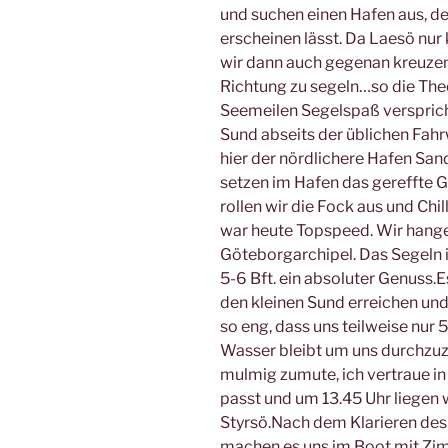
und suchen einen Hafen aus, d
erscheinen lässt. Da Laesö nur
wir dann auch gegenan kreuze
Richtung zu segeln…so die Theo
Seemeilen Segelspaß versprich
Sund abseits der üblichen Fahrw
hier der nördlichere Hafen San
setzen im Hafen das gereffte 
rollen wir die Fock aus und Chi
war heute Topspeed. Wir hange
Göteborgarchipel. Das Segeln 
5-6 Bft. ein absoluter Genuss.E
den kleinen Sund erreichen und
so eng, dass uns teilweise nur
Wasser bleibt um uns durchzuzi
mulmig zumute, ich vertraue in 
passt und um 13.45 Uhr liegen w
Styrsö.Nach dem Klarieren de
machen es uns im Boot mit Zim