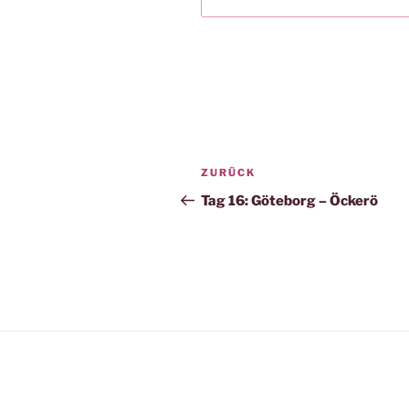
Beitragsnavigation
Vorheriger
ZURÜCK
Beitrag
Tag 16: Göteborg – Öckerö