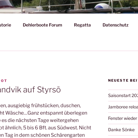
T
storie
Dehlerboote Forum
Regatta
Datenschutz
– Gegenwart und Vergangenheit
NEUESTE BE
OOT
andvik auf Styrsö
Saisonstart 20
en, ausgiebig frühstücken, duschen,
Jamboree relo
cht Wäsche…Ganz entspannt überlegen
Fenster wieder
ie es die nächsten Tage weitergehen
t ähnlich, 5 bis 6 Bft. aus Südwest. Nicht
Danke Sönke
inen Tag in dem schönen Schärengarten