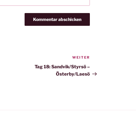
WEITER
Nächster
Beitrag
Tag 18: Sandvik/Styrsö –
Österby/Laesö