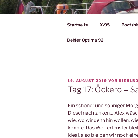
Zum
Inhalt
KIEHLBOO
springen
Startseite
X-95
Bootshi
Eine Seite über meine Boote 
Dehler Optima 92
VERÖFFENTLICHT
19. AUGUST 2019
VON
KIEHLB
AM
Tag 17: Öckerö – S
Ein schöner und sonniger Morg
Diesel nachtanken… Alex wäs
wie, wo wir denn hin wollen, w
könnte. Das Wetterfenster bleib
ideal, also bleiben wir noch e