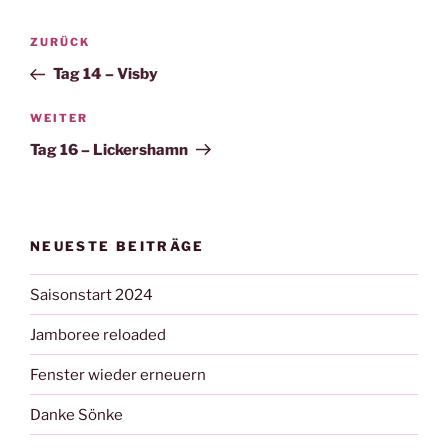
Beitragsnavigation
Vorheriger
ZURÜCK
Beitrag
Tag 14 – Visby
Nächster
WEITER
Beitrag
Tag 16 – Lickershamn
NEUESTE BEITRÄGE
Saisonstart 2024
Jamboree reloaded
Fenster wieder erneuern
Danke Sönke