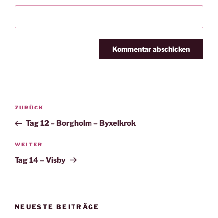
Beitragsnavigation
Vorheriger
ZURÜCK
Beitrag
Tag 12 – Borgholm – Byxelkrok
Nächster
WEITER
Beitrag
Tag 14 – Visby
NEUESTE BEITRÄGE