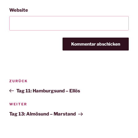
Website
Beitragsnavigation
Vorheriger
ZURÜCK
Beitrag
Tag 11: Hamburgsund – Ellös
Nächster
WEITER
Beitrag
Tag 13: Almösund – Marstand