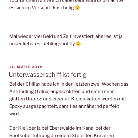
Töchterchen fühlte sich dabei sehr wohl und machte
es sich im Vorschiff kuschelig
Mal wieder viel Geld und Zeit investiert, aber es ist ja
unser liebstes Lieblingshobby
VERÖFFENTLICHT
11. MÄRZ 2019
AM
Unterwasserschiff ist fertig
Bei der Chillax habe ich in den letzten zwei Wochen das
Antifouling (Trilux) angeschliffen und einen sehr
glatten Untergrund erzeugt. Kleinigkeiten wurden mit
Epoxy ausgespachtelt, damit es annähernd perfekt
wird.
Der Kiel, der ja bei Eberswalde im Kanal bei der
Bootsüberführung an einem Stein den Kürzeren