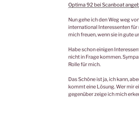
Optima 92 bei Scanboat ange
Nun gehe ich den Weg weg von
international Interessenten f
mich freuen, wenn sie in gute
Habe schon einigen Interessent
nicht in Frage kommen. Sympath
Rolle für mich.
Das Schöne ist ja, ich kann, ab
kommt eine Lösung. Wer mir ei
gegenüber zeige ich mich erken