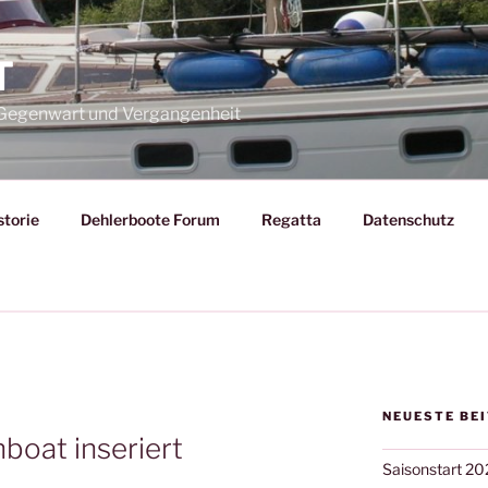
T
– Gegenwart und Vergangenheit
storie
Dehlerboote Forum
Regatta
Datenschutz
NEUESTE BE
boat inseriert
Saisonstart 20