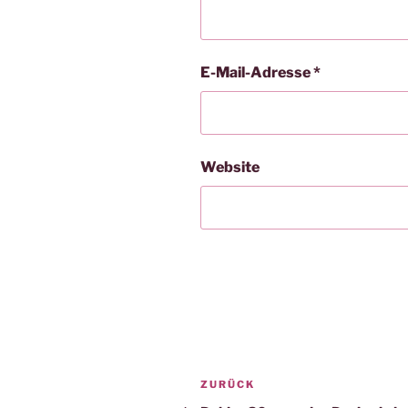
E-Mail-Adresse
*
Website
Beitragsnavigation
Vorheriger
ZURÜCK