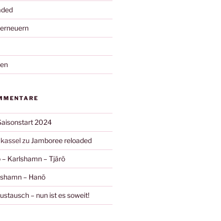
aded
 erneuern
nen
MMENTARE
Saisonstart 2024
kassel
zu
Jamboree reloaded
 – Karlshamn – Tjärö
ishamn – Hanö
stausch – nun ist es soweit!