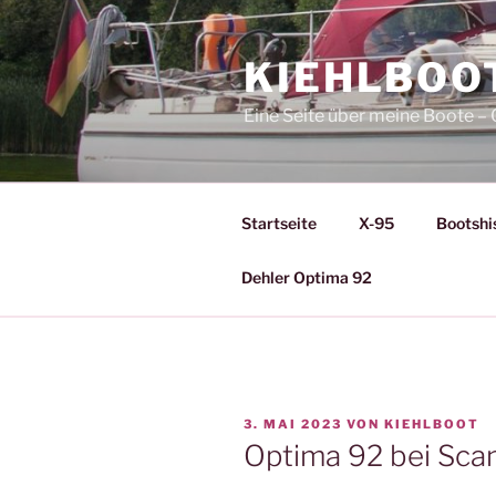
Zum
Inhalt
KIEHLBOO
springen
Eine Seite über meine Boote 
Startseite
X-95
Bootshi
Dehler Optima 92
VERÖFFENTLICHT
3. MAI 2023
VON
KIEHLBOOT
AM
Optima 92 bei Scan