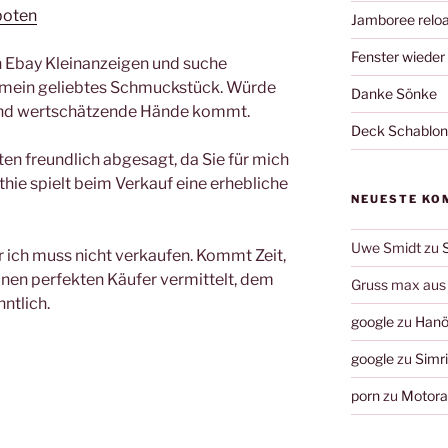
boten
Jamboree relo
Fenster wieder
 Ebay Kleinanzeigen und suche
ür mein geliebtes Schmuckstück. Würde
Danke Sönke
 und wertschätzende Hände kommt.
Deck Schablo
en freundlich abgesagt, da Sie für mich
ie spielt beim Verkauf eine erhebliche
NEUESTE KO
Uwe Smidt
zu
er ich muss nicht verkaufen. Kommt Zeit,
nen perfekten Käufer vermittelt, dem
Gruss max aus 
ntlich.
google
zu
Hanö
google
zu
Simr
porn
zu
Motorau