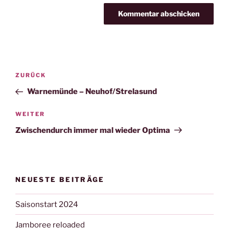
Beitragsnavigation
Vorheriger
ZURÜCK
Beitrag
Warnemünde – Neuhof/Strelasund
Nächster
WEITER
Beitrag
Zwischendurch immer mal wieder Optima
NEUESTE BEITRÄGE
Saisonstart 2024
Jamboree reloaded