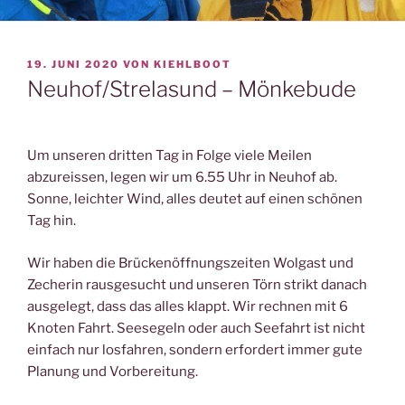
VERÖFFENTLICHT
19. JUNI 2020
VON
KIEHLBOOT
AM
Neuhof/Strelasund – Mönkebude
Um unseren dritten Tag in Folge viele Meilen
abzureissen, legen wir um 6.55 Uhr in Neuhof ab.
Sonne, leichter Wind, alles deutet auf einen schönen
Tag hin.
Wir haben die Brückenöffnungszeiten Wolgast und
Zecherin rausgesucht und unseren Törn strikt danach
ausgelegt, dass das alles klappt. Wir rechnen mit 6
Knoten Fahrt. Seesegeln oder auch Seefahrt ist nicht
einfach nur losfahren, sondern erfordert immer gute
Planung und Vorbereitung.