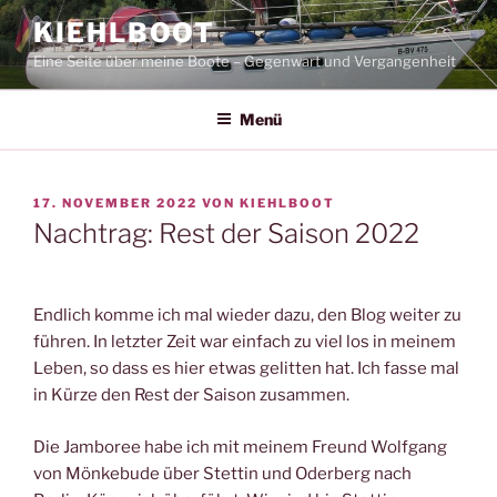
Zum
KIEHLBOOT
Inhalt
Eine Seite über meine Boote – Gegenwart und Vergangenheit
springen
Menü
VERÖFFENTLICHT
17. NOVEMBER 2022
VON
KIEHLBOOT
AM
Nachtrag: Rest der Saison 2022
Endlich komme ich mal wieder dazu, den Blog weiter zu
führen. In letzter Zeit war einfach zu viel los in meinem
Leben, so dass es hier etwas gelitten hat. Ich fasse mal
in Kürze den Rest der Saison zusammen.
Die Jamboree habe ich mit meinem Freund Wolfgang
von Mönkebude über Stettin und Oderberg nach