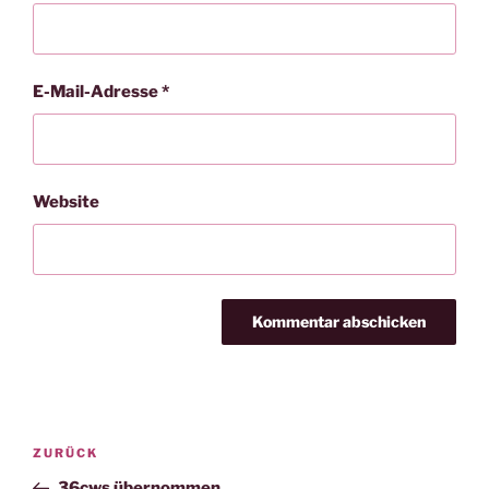
E-Mail-Adresse
*
Website
Beitragsnavigation
Vorheriger
ZURÜCK
Beitrag
36cws übernommen