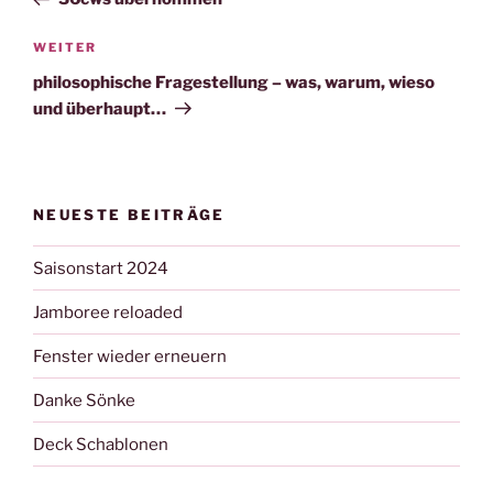
Nächster
WEITER
Beitrag
philosophische Fragestellung – was, warum, wieso
und überhaupt…
NEUESTE BEITRÄGE
Saisonstart 2024
Jamboree reloaded
Fenster wieder erneuern
Danke Sönke
Deck Schablonen