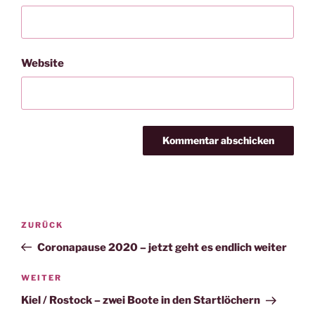
Website
Beitragsnavigation
Vorheriger
ZURÜCK
Beitrag
Coronapause 2020 – jetzt geht es endlich weiter
Nächster
WEITER
Beitrag
Kiel / Rostock – zwei Boote in den Startlöchern