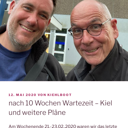
VERÖFFENTLICHT
12. MAI 2020
VON
KIEHLBOOT
AM
nach 10 Wochen Wartezeit – Kiel
und weitere Pläne
Am Wochenende 21.-23.02..2020 waren wir das letzte