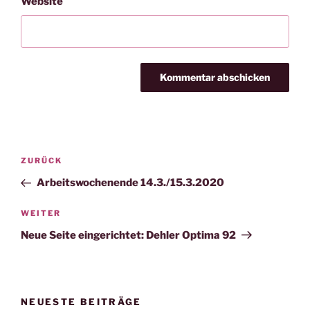
Website
Beitragsnavigation
Vorheriger
ZURÜCK
Beitrag
Arbeitswochenende 14.3./15.3.2020
Nächster
WEITER
Beitrag
Neue Seite eingerichtet: Dehler Optima 92
NEUESTE BEITRÄGE