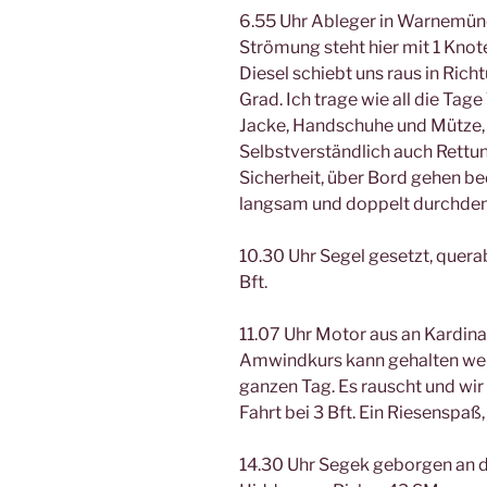
6.55 Uhr Ableger in Warnemünde
Strömung steht hier mit 1 Knot
Diesel schiebt uns raus in Ric
Grad. Ich trage wie all die Ta
Jacke, Handschuhe und Mütze, 
Selbstverständlich auch Rettun
Sicherheit, über Bord gehen be
langsam und doppelt durchde
10.30 Uhr Segel gesetzt, querab
Bft.
11.07 Uhr Motor aus an Kardin
Amwindkurs kann gehalten werd
ganzen Tag. Es rauscht und wi
Fahrt bei 3 Bft. Ein Riesenspaß,
14.30 Uhr Segek geborgen an d