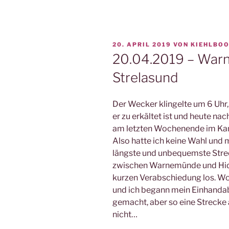
VERÖFFENTLICHT
20. APRIL 2019
VON
KIEHLBO
AM
20.04.2019 – War
Strelasund
Der Wecker klingelte um 6 Uhr,
er zu erkältet ist und heute na
am letzten Wochenende im Kan
Also hatte ich keine Wahl und 
längste und unbequemste Strec
zwischen Warnemünde und Hidde
kurzen Verabschiedung los. Wol
und ich begann mein Einhandab
gemacht, aber so eine Strecke
nicht…