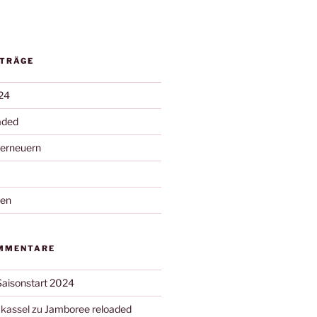
ITRÄGE
24
aded
 erneuern
nen
MMENTARE
Saisonstart 2024
kassel
zu
Jamboree reloaded