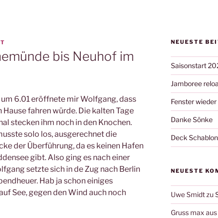
NEUESTE BE
OT
nemünde bis Neuhof im
Saisonstart 20
Jamboree relo
 um 6.01 eröffnete mir Wolfgang, dass
Fenster wieder
ch Hause fahren würde. Die kalten Tage
Danke Sönke
al stecken ihm noch in den Knochen.
musste solo los, ausgerechnet die
Deck Schablo
ke der Überführung, da es keinen Hafen
nsee gibt. Also ging es nach einer
fgang setzte sich in de Zug nach Berlin
NEUESTE KO
endheuer. Hab ja schon einiges
 auf See, gegen den Wind auch noch
Uwe Smidt
zu
Gruss max aus 