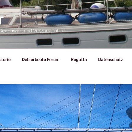
T
– Gegenwart und Vergangenheit
storie
Dehlerboote Forum
Regatta
Datenschutz