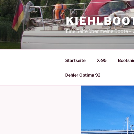
Zum
Inhalt
KIEHLBOO
springen
Eine Seite über meine Boote 
Startseite
X-95
Bootshi
Dehler Optima 92