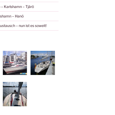
 – Karlshamn – Tjärö
ishamn – Hanö
stausch – nun ist es soweit!