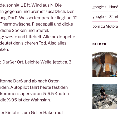
, sonnig, 1 Bft. Wind aus N. Die
google
zu
Hanö
en gegenan und bremst zusätzlich. Der
google
zu
Simr
htung Darß. Wassertemperatur liegt bei 12
ge Thermowäsche, Fleecepulli und dicke
porn
zu
Motorau
diche Socken und Stiefel.
gsweste und Lifebelt. Alleine doppelte
deutet den sicheren Tod. Also alles
BILDER
nken.
 Darßer Ort. Leichte Welle, jetzt ca. 3
altonne Darß und ab nach Osten.
en, Autopilot fährt heute fast den
r kommen super voran, 5-6.5 Knoten
 die X-95 ist der Wahnsinn.
er Einfahrt zum Geller Haken auf