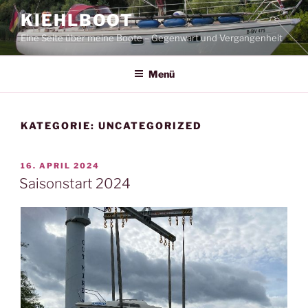
Zum
KIEHLBOOT
Inhalt
Eine Seite über meine Boote – Gegenwart und Vergangenheit
springen
Menü
KATEGORIE:
UNCATEGORIZED
VERÖFFENTLICHT
16. APRIL 2024
AM
Saisonstart 2024