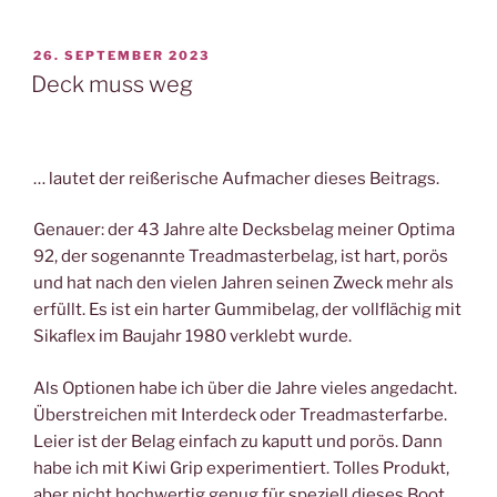
VERÖFFENTLICHT
26. SEPTEMBER 2023
AM
Deck muss weg
… lautet der reißerische Aufmacher dieses Beitrags.
Genauer: der 43 Jahre alte Decksbelag meiner Optima
92, der sogenannte Treadmasterbelag, ist hart, porös
und hat nach den vielen Jahren seinen Zweck mehr als
erfüllt. Es ist ein harter Gummibelag, der vollflächig mit
Sikaflex im Baujahr 1980 verklebt wurde.
Als Optionen habe ich über die Jahre vieles angedacht.
Überstreichen mit Interdeck oder Treadmasterfarbe.
Leier ist der Belag einfach zu kaputt und porös. Dann
habe ich mit Kiwi Grip experimentiert. Tolles Produkt,
aber nicht hochwertig genug für speziell dieses Boot.