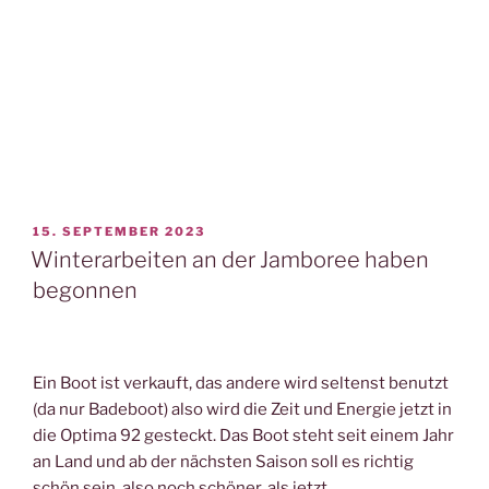
VERÖFFENTLICHT
15. SEPTEMBER 2023
AM
Winterarbeiten an der Jamboree haben
begonnen
Ein Boot ist verkauft, das andere wird seltenst benutzt
(da nur Badeboot) also wird die Zeit und Energie jetzt in
die Optima 92 gesteckt. Das Boot steht seit einem Jahr
an Land und ab der nächsten Saison soll es richtig
schön sein, also noch schöner, als jetzt.