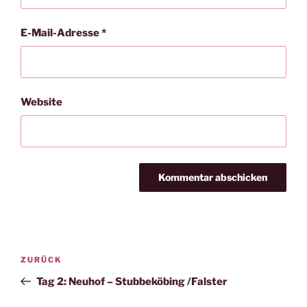
E-Mail-Adresse
*
Website
Beitragsnavigation
Vorheriger
ZURÜCK
Beitrag
Tag 2: Neuhof – Stubbeköbing /Falster