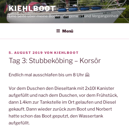
Zum
KIEHLBOOT
Inhalt
Eine Seite über meine Boote – Gegenwart und Vergangenheit
springen
Menü
VERÖFFENTLICHT
5. AUGUST 2019
VON
KIEHLBOOT
AM
Tag 3: Stubbeköbing – Korsör
Endlich mal ausschlafen bis um 8 Uhr 🤗
Vor dem Duschen den Dieseltank mit 2x10l Kanister
aufgefüllt und nach dem Duschen, vor dem Frühstück,
dann 1.4km zur Tankstelle im Ort gelaufen und Diesel
gekauft. Dann wieder zurück zum Boot und Norbert
hatte schon das Boot geputzt, den Wassertank
aufgefüllt.